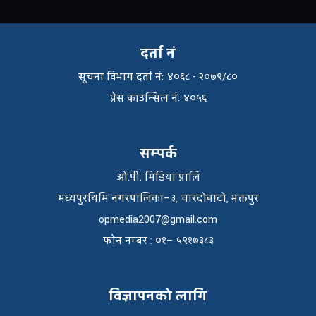
दर्ता नं
सूचना विभाग दर्ता नंः ४०६८ - २०७९/८०
प्रेस काउन्सिल नंः ४०५६
सम्पर्क
ओ.पी. मिडिया प्रालि
मध्यपुरथिमि नगरपालिका–३, चारदोबाटो, भक्तपुर
opmedia2007@gmail.com
फाेन नम्बर : ०१– ५९१७३८३
विज्ञापनको लागि