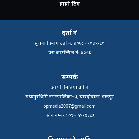
हाम्रो टिम
दर्ता नं
सूचना विभाग दर्ता नंः ४०६८ - २०७९/८०
प्रेस काउन्सिल नंः ४०५६
सम्पर्क
ओ.पी. मिडिया प्रालि
मध्यपुरथिमि नगरपालिका–३, चारदोबाटो, भक्तपुर
opmedia2007@gmail.com
फाेन नम्बर : ०१– ५९१७३८३