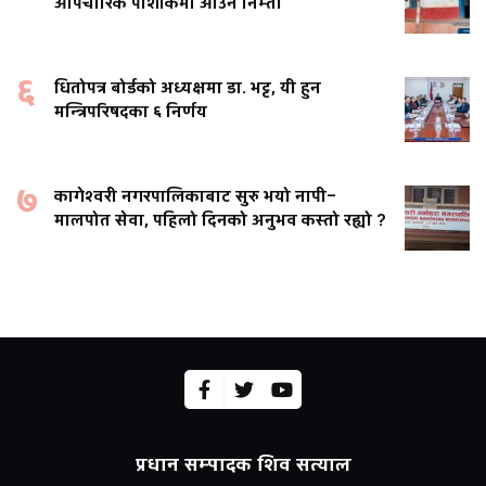
औपचारिक पोशाकमा आउन निम्ता
६
धितोपत्र बोर्डको अध्यक्षमा डा. भट्ट, यी हुन
मन्त्रिपरिषदका ६ निर्णय
७
कागेश्वरी नगरपालिकाबाट सुरु भयो नापी–
मालपोत सेवा, पहिलो दिनको अनुभव कस्तो रह्यो ?
प्रधान सम्पादक शिव सत्याल