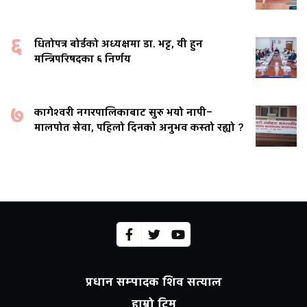
६
धितोपत्र बोर्डको अध्यक्षमा डा. भट्ट, यी हुन
मन्त्रिपरिषदका ६ निर्णय
७
कागेश्वरी नगरपालिकाबाट सुरु भयो नापी–
मालपोत सेवा, पहिलो दिनको अनुभव कस्तो रह्यो ?
प्रधान सम्पादक शिव सत्याल
हाम्रो टिम