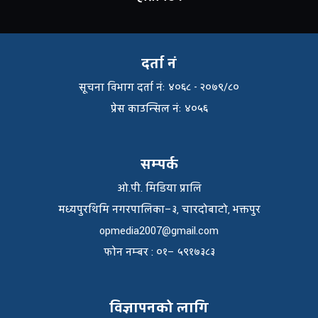
दर्ता नं
सूचना विभाग दर्ता नंः ४०६८ - २०७९/८०
प्रेस काउन्सिल नंः ४०५६
सम्पर्क
ओ.पी. मिडिया प्रालि
मध्यपुरथिमि नगरपालिका–३, चारदोबाटो, भक्तपुर
opmedia2007@gmail.com
फाेन नम्बर : ०१– ५९१७३८३
विज्ञापनको लागि