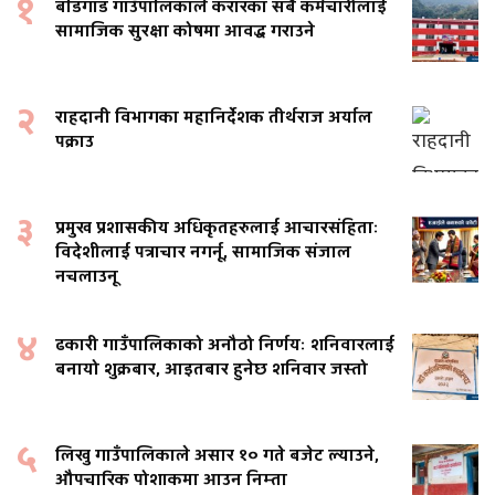
१
बडिगाड गाउँपालिकाले करारका सबै कर्मचारीलाई
सामाजिक सुरक्षा कोषमा आवद्ध गराउने
२
राहदानी विभागका महानिर्देशक तीर्थराज अर्याल
पक्राउ
३
प्रमुख प्रशासकीय अधिकृतहरुलाई आचारसंहिताः
विदेशीलाई पत्राचार नगर्नू, सामाजिक संजाल
नचलाउनू
४
ढकारी गाउँपालिकाको अनौठो निर्णयः शनिवारलाई
बनायो शुक्रबार, आइतबार हुनेछ शनिवार जस्तो
५
लिखु गाउँपालिकाले असार १० गते बजेट ल्याउने,
औपचारिक पोशाकमा आउन निम्ता