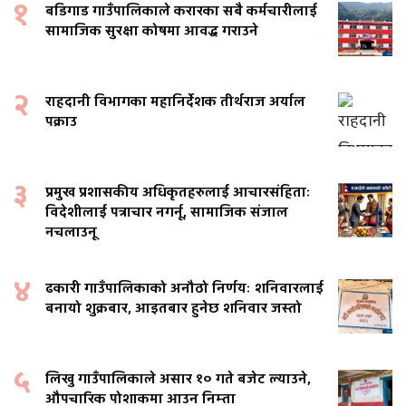
१
बडिगाड गाउँपालिकाले करारका सबै कर्मचारीलाई
सामाजिक सुरक्षा कोषमा आवद्ध गराउने
२
राहदानी विभागका महानिर्देशक तीर्थराज अर्याल
पक्राउ
३
प्रमुख प्रशासकीय अधिकृतहरुलाई आचारसंहिताः
विदेशीलाई पत्राचार नगर्नू, सामाजिक संजाल
नचलाउनू
४
ढकारी गाउँपालिकाको अनौठो निर्णयः शनिवारलाई
बनायो शुक्रबार, आइतबार हुनेछ शनिवार जस्तो
५
लिखु गाउँपालिकाले असार १० गते बजेट ल्याउने,
औपचारिक पोशाकमा आउन निम्ता