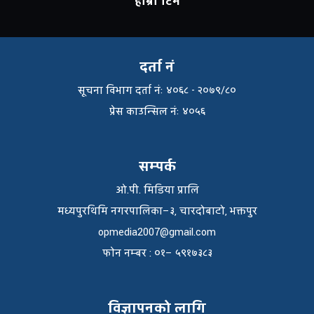
हाम्रो टिम
दर्ता नं
सूचना विभाग दर्ता नंः ४०६८ - २०७९/८०
प्रेस काउन्सिल नंः ४०५६
सम्पर्क
ओ.पी. मिडिया प्रालि
मध्यपुरथिमि नगरपालिका–३, चारदोबाटो, भक्तपुर
opmedia2007@gmail.com
फाेन नम्बर : ०१– ५९१७३८३
विज्ञापनको लागि