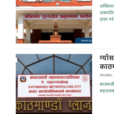
अख्तियार
तत्कालिन
दायर गर
ग्या
काठम
मंगलबार, 
काठमाडौँ
सहजताका