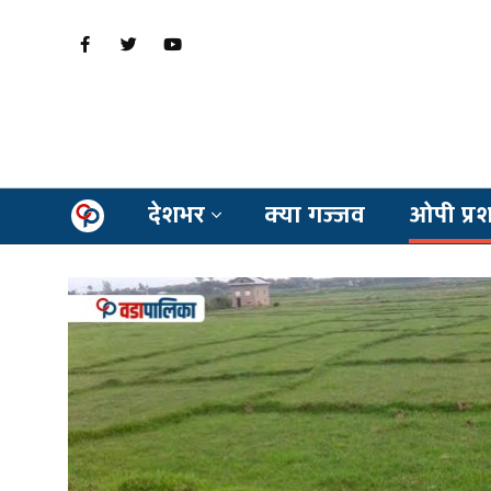
देशभर
क्या गज्जव
ओपी प्र