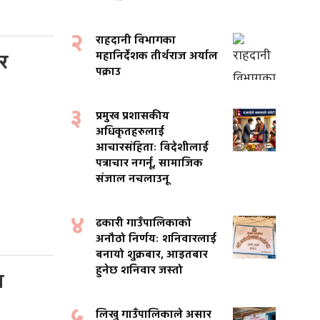
२
राहदानी विभागका
महानिर्देशक तीर्थराज अर्याल
र
पक्राउ
३
प्रमुख प्रशासकीय
अधिकृतहरुलाई
आचारसंहिताः विदेशीलाई
पत्राचार नगर्नू, सामाजिक
संजाल नचलाउनू
४
ढकारी गाउँपालिकाको
अनौठो निर्णयः शनिवारलाई
बनायो शुक्रबार, आइतबार
हुनेछ शनिवार जस्तो
त
५
लिखु गाउँपालिकाले असार