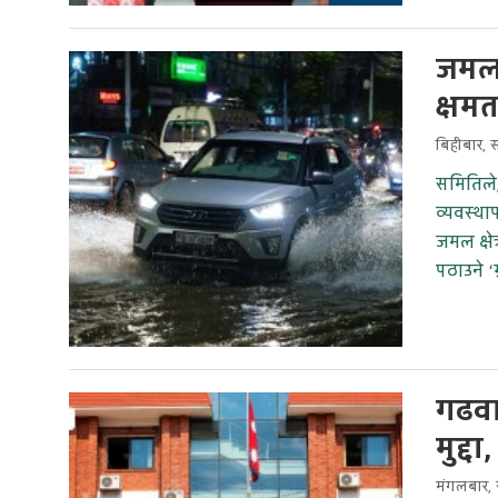
जमल 
क्षम
बिहीबार, 
समितिले
व्यवस्थ
जमल क्षे
पठाउने ‘ग
गढवा
मुद्द
मंगलबार, 