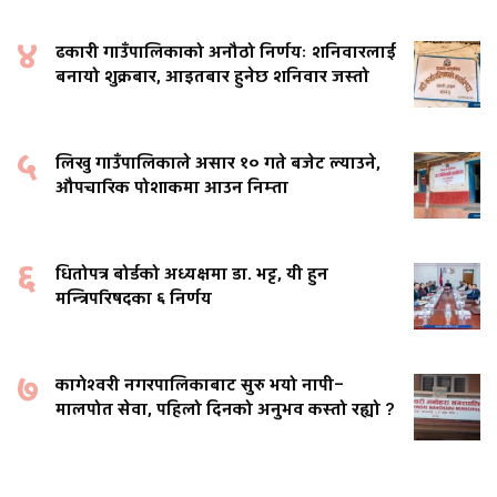
४
ढकारी गाउँपालिकाको अनौठो निर्णयः शनिवारलाई
बनायो शुक्रबार, आइतबार हुनेछ शनिवार जस्तो
५
लिखु गाउँपालिकाले असार १० गते बजेट ल्याउने,
औपचारिक पोशाकमा आउन निम्ता
६
धितोपत्र बोर्डको अध्यक्षमा डा. भट्ट, यी हुन
मन्त्रिपरिषदका ६ निर्णय
७
कागेश्वरी नगरपालिकाबाट सुरु भयो नापी–
मालपोत सेवा, पहिलो दिनको अनुभव कस्तो रह्यो ?