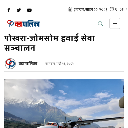
पोखरा-जोमसोम हवाई सेवा
सञ्चालन
वडापालिका
सोमबार, भदौ १६, २०८२