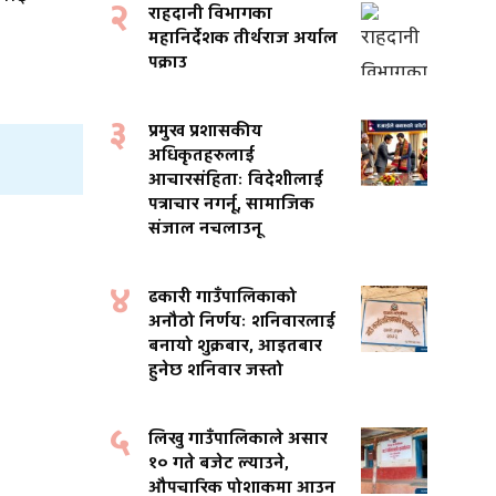
२
राहदानी विभागका
महानिर्देशक तीर्थराज अर्याल
पक्राउ
३
प्रमुख प्रशासकीय
अधिकृतहरुलाई
आचारसंहिताः विदेशीलाई
पत्राचार नगर्नू, सामाजिक
संजाल नचलाउनू
४
ढकारी गाउँपालिकाको
अनौठो निर्णयः शनिवारलाई
बनायो शुक्रबार, आइतबार
हुनेछ शनिवार जस्तो
५
लिखु गाउँपालिकाले असार
१० गते बजेट ल्याउने,
औपचारिक पोशाकमा आउन