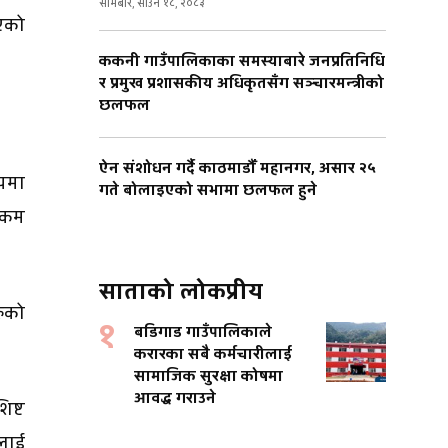
सोमबार, साउन १८, २०८३
िएको
ककनी गाउँपालिकाका समस्याबारे जनप्रतिनिधि
र प्रमुख प्रशासकीय अधिकृतसँग सञ्चारमन्त्रीको
छलफल
ऐन संशोधन गर्दै काठमाडौँ महानगर, असार २५
यमा
गते बोलाइएको सभामा छलफल हुने
ा कम
साताको लोकप्रीय
रुको
१
बडिगाड गाउँपालिकाले
करारका सबै कर्मचारीलाई
सामाजिक सुरक्षा कोषमा
आवद्ध गराउने
िष्ट
ललाई