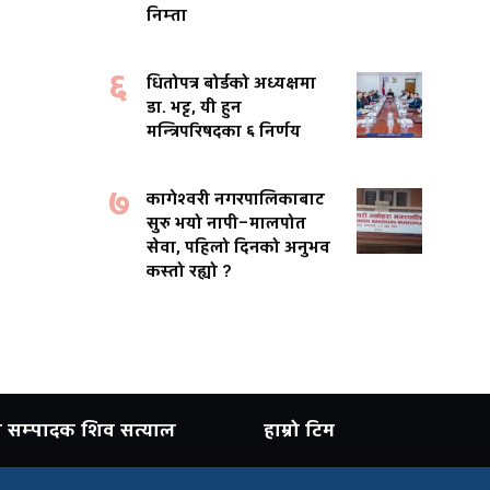
निम्ता
६
धितोपत्र बोर्डको अध्यक्षमा
डा. भट्ट, यी हुन
मन्त्रिपरिषदका ६ निर्णय
७
कागेश्वरी नगरपालिकाबाट
सुरु भयो नापी–मालपोत
सेवा, पहिलो दिनको अनुभव
कस्तो रह्यो ?
ान सम्पादक शिव सत्याल
हाम्रो टिम