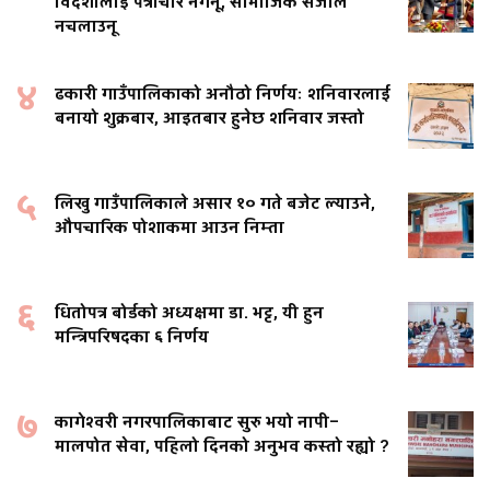
विदेशीलाई पत्राचार नगर्नू, सामाजिक संजाल
नचलाउनू
४
ढकारी गाउँपालिकाको अनौठो निर्णयः शनिवारलाई
बनायो शुक्रबार, आइतबार हुनेछ शनिवार जस्तो
५
लिखु गाउँपालिकाले असार १० गते बजेट ल्याउने,
औपचारिक पोशाकमा आउन निम्ता
६
धितोपत्र बोर्डको अध्यक्षमा डा. भट्ट, यी हुन
मन्त्रिपरिषदका ६ निर्णय
७
कागेश्वरी नगरपालिकाबाट सुरु भयो नापी–
मालपोत सेवा, पहिलो दिनको अनुभव कस्तो रह्यो ?