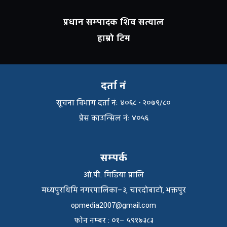
प्रधान सम्पादक शिव सत्याल
हाम्रो टिम
दर्ता नं
सूचना विभाग दर्ता नंः ४०६८ - २०७९/८०
प्रेस काउन्सिल नंः ४०५६
सम्पर्क
ओ.पी. मिडिया प्रालि
मध्यपुरथिमि नगरपालिका–३, चारदोबाटो, भक्तपुर
opmedia2007@gmail.com
फाेन नम्बर : ०१– ५९१७३८३