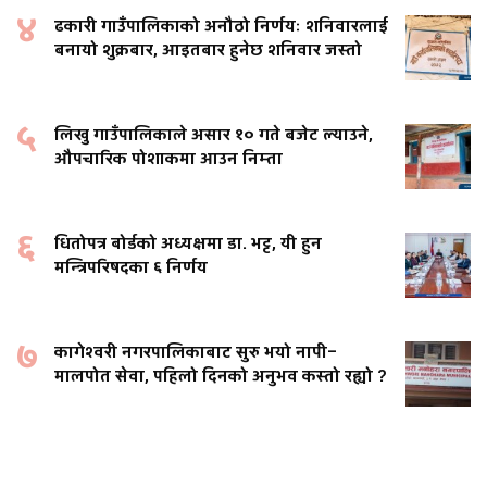
४
ढकारी गाउँपालिकाको अनौठो निर्णयः शनिवारलाई
बनायो शुक्रबार, आइतबार हुनेछ शनिवार जस्तो
५
लिखु गाउँपालिकाले असार १० गते बजेट ल्याउने,
औपचारिक पोशाकमा आउन निम्ता
६
धितोपत्र बोर्डको अध्यक्षमा डा. भट्ट, यी हुन
मन्त्रिपरिषदका ६ निर्णय
७
कागेश्वरी नगरपालिकाबाट सुरु भयो नापी–
मालपोत सेवा, पहिलो दिनको अनुभव कस्तो रह्यो ?