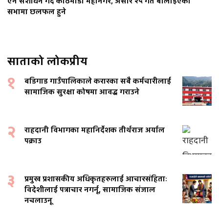
ऐन संशोधन गर्दै काठमाडौँ महानगर, असार २५ गते बोलाइएको
सभामा छलफल हुने
साताको लोकप्रीय
१
बडिगाड गाउँपालिकाले करारका सबै कर्मचारीलाई
सामाजिक सुरक्षा कोषमा आवद्ध गराउने
२
राहदानी विभागका महानिर्देशक तीर्थराज अर्याल
पक्राउ
३
प्रमुख प्रशासकीय अधिकृतहरुलाई आचारसंहिताः
विदेशीलाई पत्राचार नगर्नू, सामाजिक संजाल
नचलाउनू