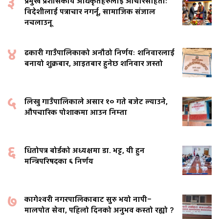
३
प्रमुख प्रशासकीय अधिकृतहरुलाई आचारसंहिताः
विदेशीलाई पत्राचार नगर्नू, सामाजिक संजाल
नचलाउनू
४
ढकारी गाउँपालिकाको अनौठो निर्णयः शनिवारलाई
बनायो शुक्रबार, आइतबार हुनेछ शनिवार जस्तो
५
लिखु गाउँपालिकाले असार १० गते बजेट ल्याउने,
औपचारिक पोशाकमा आउन निम्ता
६
धितोपत्र बोर्डको अध्यक्षमा डा. भट्ट, यी हुन
मन्त्रिपरिषदका ६ निर्णय
७
कागेश्वरी नगरपालिकाबाट सुरु भयो नापी–
मालपोत सेवा, पहिलो दिनको अनुभव कस्तो रह्यो ?