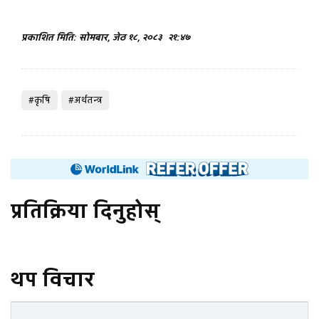
प्रकाशित मिति: सोमबार, जेठ १८, २०८३
२१:४७
#कृषि
#अर्थतन्त्र
प्रतिक्रिया दिनुहोस्
थप विचार