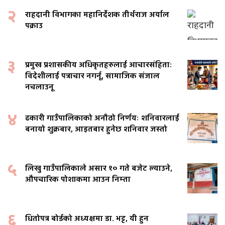
२
राहदानी विभागका महानिर्देशक तीर्थराज अर्याल
पक्राउ
३
प्रमुख प्रशासकीय अधिकृतहरुलाई आचारसंहिताः
विदेशीलाई पत्राचार नगर्नू, सामाजिक संजाल
नचलाउनू
४
ढकारी गाउँपालिकाको अनौठो निर्णयः शनिवारलाई
बनायो शुक्रबार, आइतबार हुनेछ शनिवार जस्तो
५
लिखु गाउँपालिकाले असार १० गते बजेट ल्याउने,
औपचारिक पोशाकमा आउन निम्ता
६
धितोपत्र बोर्डको अध्यक्षमा डा. भट्ट, यी हुन