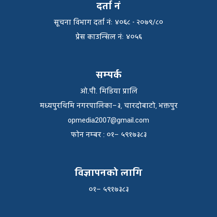
दर्ता नं
सूचना विभाग दर्ता नंः ४०६८ - २०७९/८०
प्रेस काउन्सिल नंः ४०५६
सम्पर्क
ओ.पी. मिडिया प्रालि
मध्यपुरथिमि नगरपालिका–३, चारदोबाटो, भक्तपुर
opmedia2007@gmail.com
फाेन नम्बर : ०१– ५९१७३८३
विज्ञापनको लागि
०१– ५९१७३८३