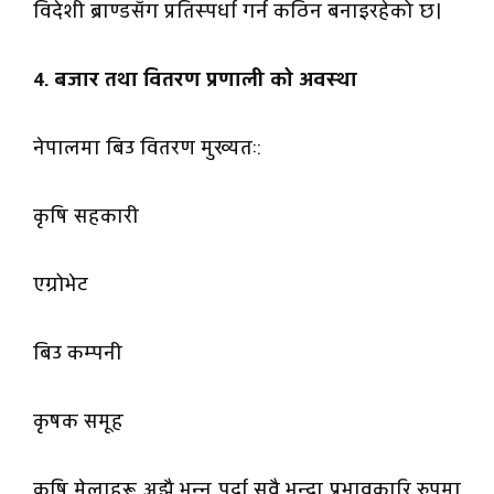
विदेशी ब्राण्डसँग प्रतिस्पर्धा गर्न कठिन बनाइरहेको छ।
4. बजार तथा वितरण प्रणाली काे अवस्था
नेपालमा बिउ वितरण मुख्यतः:
कृषि सहकारी
एग्रोभेट
बिउ कम्पनी
कृषक समूह
कृषि मेलाहरू अझै भन्नु पर्दा सवै भन्दा प्रभावकारि रुपमा