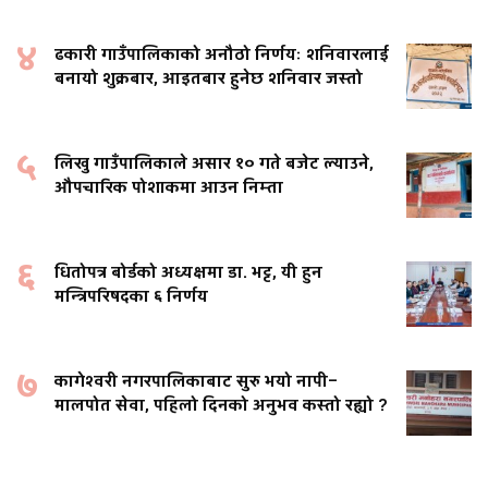
४
ढकारी गाउँपालिकाको अनौठो निर्णयः शनिवारलाई
बनायो शुक्रबार, आइतबार हुनेछ शनिवार जस्तो
५
लिखु गाउँपालिकाले असार १० गते बजेट ल्याउने,
औपचारिक पोशाकमा आउन निम्ता
६
धितोपत्र बोर्डको अध्यक्षमा डा. भट्ट, यी हुन
मन्त्रिपरिषदका ६ निर्णय
७
कागेश्वरी नगरपालिकाबाट सुरु भयो नापी–
मालपोत सेवा, पहिलो दिनको अनुभव कस्तो रह्यो ?