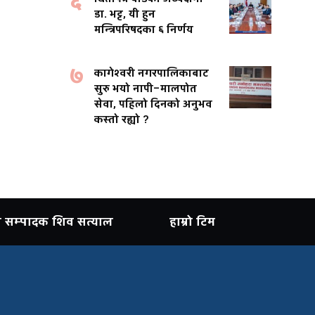
६
डा. भट्ट, यी हुन
मन्त्रिपरिषदका ६ निर्णय
७
कागेश्वरी नगरपालिकाबाट
सुरु भयो नापी–मालपोत
सेवा, पहिलो दिनको अनुभव
कस्तो रह्यो ?
ान सम्पादक शिव सत्याल
हाम्रो टिम