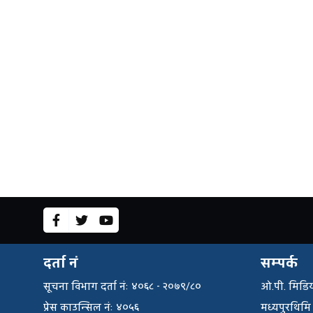
दर्ता नं
सम्पर्क
सूचना विभाग दर्ता नंः ४०६८ - २०७९/८०
ओ.पी. मिडिय
प्रेस काउन्सिल नंः ४०५६
मध्यपुरथिमि