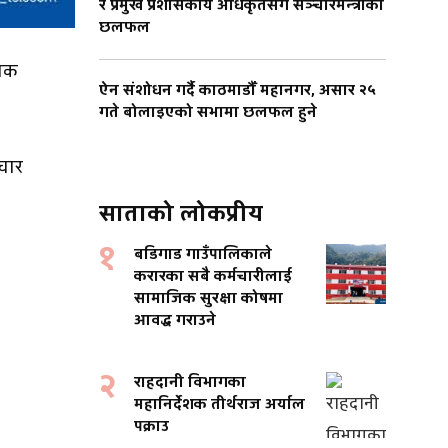
र प्रमुख प्रशासकीय अधिकृतसँग सञ्चारमन्त्रीको
छलफल
जिक
ऐन संशोधन गर्दै काठमाडौँ महानगर, असार २५
गते बोलाइएको सभामा छलफल हुने
्चार
साताको लोकप्रीय
१
बडिगाड गाउँपालिकाले
करारका सबै कर्मचारीलाई
सामाजिक सुरक्षा कोषमा
आवद्ध गराउने
२
राहदानी विभागका
महानिर्देशक तीर्थराज अर्याल
पक्राउ