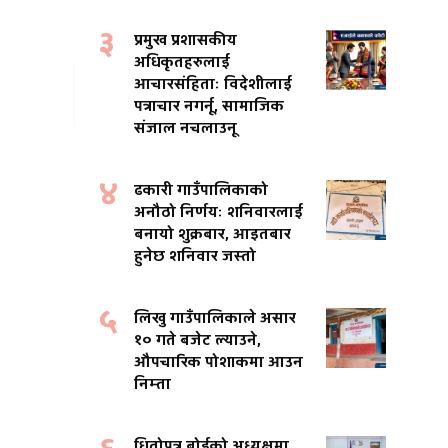
३
प्रमुख प्रशासकीय
अधिकृतहरुलाई
आचारसंहिताः विदेशीलाई
पत्राचार नगर्नू, सामाजिक
संजाल नचलाउनू
४
ढकारी गाउँपालिकाको
अनौठो निर्णयः शनिवारलाई
बनायो शुक्रबार, आइतबार
हुनेछ शनिवार जस्तो
५
लिखु गाउँपालिकाले असार
१० गते बजेट ल्याउने,
औपचारिक पोशाकमा आउन
निम्ता
धितोपत्र बोर्डको अध्यक्षमा