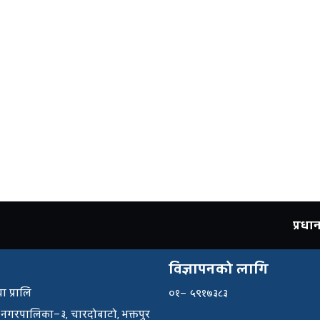
प्रध
विज्ञापनको लागि
ा प्रालि
०१– ५९१७३८३
 नगरपालिका–३, चारदोबाटो, भक्तपुर