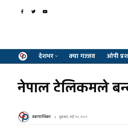
देशभर
क्या गज्जव
ओपी प्र
नेपाल टेलिकमले बन
वडापालिका
शुक्रबार, भदौ २०, २०८२