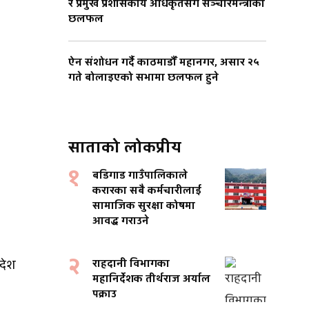
र प्रमुख प्रशासकीय अधिकृतसँग सञ्चारमन्त्रीको
छलफल
ऐन संशोधन गर्दै काठमाडौँ महानगर, असार २५
गते बोलाइएको सभामा छलफल हुने
साताको लोकप्रीय
१
बडिगाड गाउँपालिकाले
करारका सबै कर्मचारीलाई
सामाजिक सुरक्षा कोषमा
आवद्ध गराउने
२
्देश
राहदानी विभागका
महानिर्देशक तीर्थराज अर्याल
पक्राउ