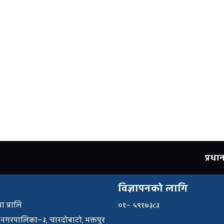
प्रध
विज्ञापनको लागि
ा प्रालि
०१– ५९१७३८३
 नगरपालिका–३, चारदोबाटो, भक्तपुर