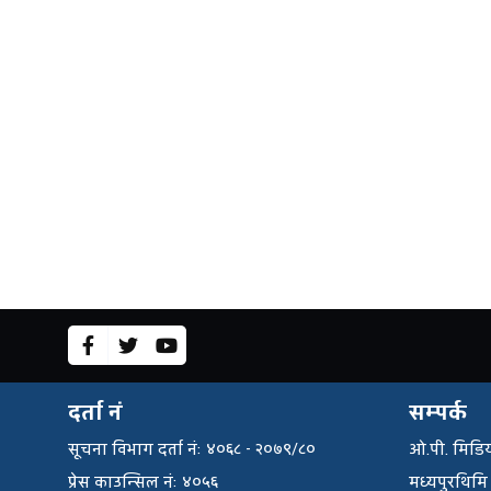
दर्ता नं
सम्पर्क
सूचना विभाग दर्ता नंः ४०६८ - २०७९/८०
ओ.पी. मिडिय
प्रेस काउन्सिल नंः ४०५६
मध्यपुरथिमि