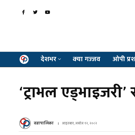
देशभर
क्या गज्जव
ओपी प्र
‘ट्राभल एड्भाइजरी’
वडापालिका
आइतबार, असोज १२, २०८२