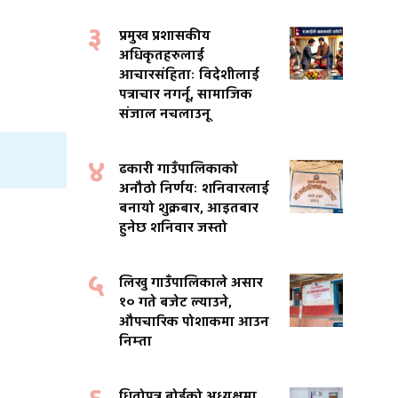
३
प्रमुख प्रशासकीय
अधिकृतहरुलाई
आचारसंहिताः विदेशीलाई
पत्राचार नगर्नू, सामाजिक
संजाल नचलाउनू
४
ढकारी गाउँपालिकाको
अनौठो निर्णयः शनिवारलाई
बनायो शुक्रबार, आइतबार
हुनेछ शनिवार जस्तो
५
लिखु गाउँपालिकाले असार
१० गते बजेट ल्याउने,
औपचारिक पोशाकमा आउन
निम्ता
धितोपत्र बोर्डको अध्यक्षमा