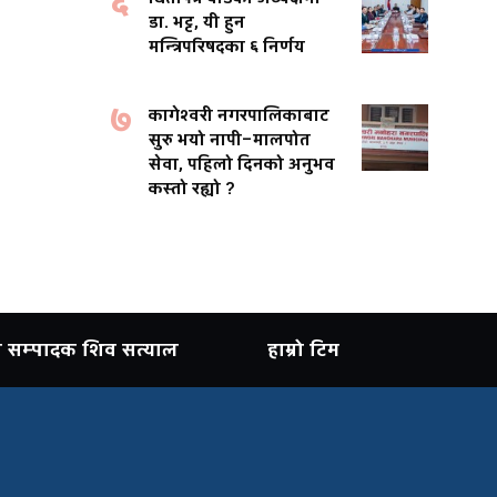
६
डा. भट्ट, यी हुन
मन्त्रिपरिषदका ६ निर्णय
७
कागेश्वरी नगरपालिकाबाट
सुरु भयो नापी–मालपोत
सेवा, पहिलो दिनको अनुभव
कस्तो रह्यो ?
ान सम्पादक शिव सत्याल
हाम्रो टिम