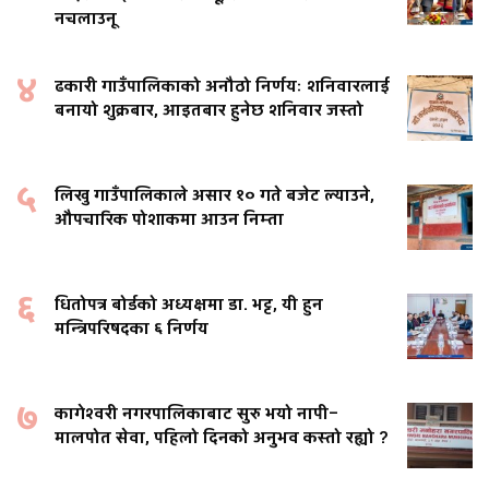
नचलाउनू
४
ढकारी गाउँपालिकाको अनौठो निर्णयः शनिवारलाई
बनायो शुक्रबार, आइतबार हुनेछ शनिवार जस्तो
५
लिखु गाउँपालिकाले असार १० गते बजेट ल्याउने,
औपचारिक पोशाकमा आउन निम्ता
६
धितोपत्र बोर्डको अध्यक्षमा डा. भट्ट, यी हुन
मन्त्रिपरिषदका ६ निर्णय
७
कागेश्वरी नगरपालिकाबाट सुरु भयो नापी–
मालपोत सेवा, पहिलो दिनको अनुभव कस्तो रह्यो ?