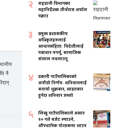
२
राहदानी विभागका
महानिर्देशक तीर्थराज अर्याल
पक्राउ
३
प्रमुख प्रशासकीय
अधिकृतहरुलाई
आचारसंहिताः विदेशीलाई
पत्राचार नगर्नू, सामाजिक
संजाल नचलाउनू
४
ढकारी गाउँपालिकाको
अनौठो निर्णयः शनिवारलाई
बनायो शुक्रबार, आइतबार
हुनेछ शनिवार जस्तो
५
लिखु गाउँपालिकाले असार
१० गते बजेट ल्याउने,
औपचारिक पोशाकमा आउन