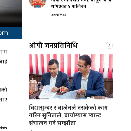
नापी र मालपोत सेवा, यी हुन आज
थपिएका ४ पालिका
वडापालिका
ओपी जनप्रतिनिधि
सम्म
लाई
रीको
बताए
विद्यासुन्दर र बालेनले नसकेको काम
गरिन सुनिताले, बायोग्यास प्यान्ट
संचालन गर्न सम्झौता
२०७७