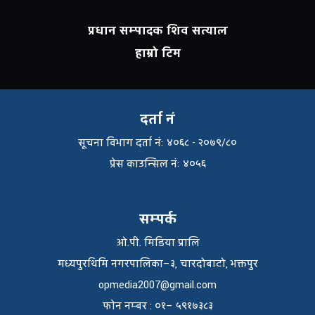
प्रधान सम्पादक शिव सत्याल
हाम्रो टिम
दर्ता नं
सूचना विभाग दर्ता नंः ४०६८ - २०७९/८०
प्रेस काउन्सिल नंः ४०५६
सम्पर्क
ओ.पी. मिडिया प्रालि
मध्यपुरथिमि नगरपालिका–३, चारदोबाटो, भक्तपुर
opmedia2007@gmail.com
फाेन नम्बर : ०१– ५९१७३८३