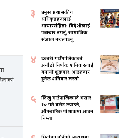
३
प्रमुख प्रशासकीय
अधिकृतहरुलाई
आचारसंहिताः विदेशीलाई
पत्राचार नगर्नू, सामाजिक
संजाल नचलाउनू
४
ढकारी गाउँपालिकाको
अनौठो निर्णयः शनिवारलाई
बनायो शुक्रबार, आइतबार
हुनेछ शनिवार जस्तो
५
लिखु गाउँपालिकाले असार
१० गते बजेट ल्याउने,
औपचारिक पोशाकमा आउन
निम्ता
धितोपत्र बोर्डको अध्यक्षमा