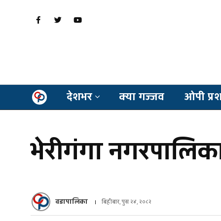
देशभर
क्या गज्जव
ओपी प्र
भेरीगंगा नगरपालिक
वडापालिका
बिहीबार, पुस २४, २०८२