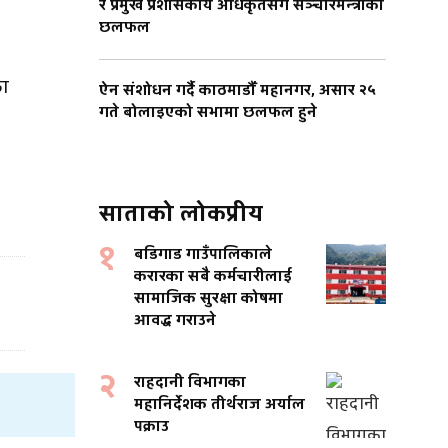
र प्रमुख प्रशासकीय अधिकृतसँग सञ्चारमन्त्रीको
छलफल
का
ऐन संशोधन गर्दै काठमाडौँ महानगर, असार २५
गते बोलाइएको सभामा छलफल हुने
साताको लोकप्रीय
१
बडिगाड गाउँपालिकाले
करारका सबै कर्मचारीलाई
सामाजिक सुरक्षा कोषमा
आवद्ध गराउने
२
राहदानी विभागका
महानिर्देशक तीर्थराज अर्याल
पक्राउ