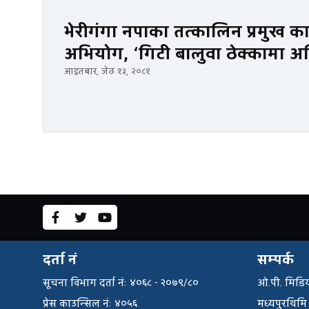
भेरीगंगा नपाका तत्कालिन प्रमुख कार
अभियोग, ‘गिटी बालुवा ठेक्कामा अ
आइतबार, जेठ १३, २०८१
दर्ता नं
सम्पर्क
सूचना विभाग दर्ता नंः ४०६८ - २०७९/८०
ओ.पी. मिडिय
प्रेस काउन्सिल नंः ४०५६
मध्यपुरथिमि