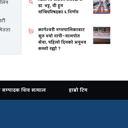
६
डा. भट्ट, यी हुन
मन्त्रिपरिषदका ६ निर्णय
७
कागेश्वरी नगरपालिकाबाट
सुरु भयो नापी–मालपोत
सेवा, पहिलो दिनको अनुभव
कस्तो रह्यो ?
ान सम्पादक शिव सत्याल
हाम्रो टिम