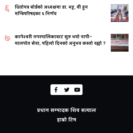
६
धितोपत्र बोर्डको अध्यक्षमा डा. भट्ट, यी हुन
मन्त्रिपरिषदका ६ निर्णय
७
कागेश्वरी नगरपालिकाबाट सुरु भयो नापी–
मालपोत सेवा, पहिलो दिनको अनुभव कस्तो रह्यो ?
प्रधान सम्पादक शिव सत्याल
हाम्रो टिम