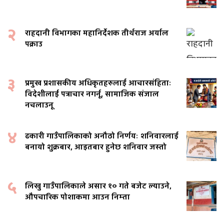
२
राहदानी विभागका महानिर्देशक तीर्थराज अर्याल
पक्राउ
३
प्रमुख प्रशासकीय अधिकृतहरुलाई आचारसंहिताः
विदेशीलाई पत्राचार नगर्नू, सामाजिक संजाल
नचलाउनू
४
ढकारी गाउँपालिकाको अनौठो निर्णयः शनिवारलाई
बनायो शुक्रबार, आइतबार हुनेछ शनिवार जस्तो
५
लिखु गाउँपालिकाले असार १० गते बजेट ल्याउने,
औपचारिक पोशाकमा आउन निम्ता