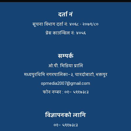
दर्ता नं
सूचना विभाग दर्ता नंः ४०६८ - २०७९/८०
प्रेस काउन्सिल नंः ४०५६
सम्पर्क
ओ.पी. मिडिया प्रालि
मध्यपुरथिमि नगरपालिका–३, चारदोबाटो, भक्तपुर
opmedia2007@gmail.com
फाेन नम्बर : ०१– ५९१७३८३
विज्ञापनको लागि
०१– ५९१७३८३