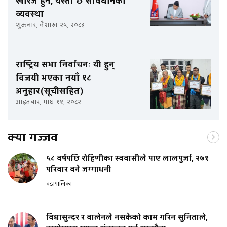
खारेज हुने, यस्तो छ संविधानको
व्यवस्था
शुक्रबार, वैशाख २५, २०८३
राष्ट्रिय सभा निर्वाचनः यी हुन्
विजयी भएका नयाँ १८
अनुहार(सूचीसहित)
आइतबार, माघ ११, २०८२
क्या गज्जव
५८ वर्षपछि रोहिणीका स्ववासीले पाए लालपुर्जा, २७१
परिवार बने जग्गाधनी
वडापालिका
विद्यासुन्दर र बालेनले नसकेको काम गरिन सुनिताले,