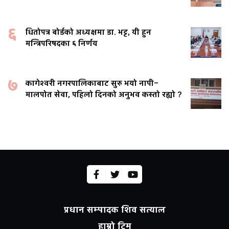
६
धितोपत्र बोर्डको अध्यक्षमा डा. भट्ट, यी हुन
मन्त्रिपरिषदका ६ निर्णय
७
कागेश्वरी नगरपालिकाबाट सुरु भयो नापी–
मालपोत सेवा, पहिलो दिनको अनुभव कस्तो रह्यो ?
प्रधान सम्पादक शिव सत्याल
हाम्रो टिम