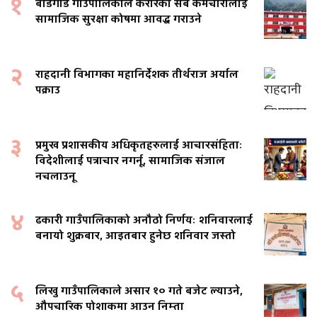
१
बडिगाड गाउँपालिकाले करारका सबै कर्मचारीलाई
सामाजिक सुरक्षा कोषमा आवद्ध गराउने
२
राहदानी विभागका महानिर्देशक तीर्थराज अर्याल
पक्राउ
३
प्रमुख प्रशासकीय अधिकृतहरुलाई आचारसंहिताः
विदेशीलाई पत्राचार नगर्नू, सामाजिक संजाल
नचलाउनू
४
ढकारी गाउँपालिकाको अनौठो निर्णयः शनिवारलाई
बनायो शुक्रबार, आइतबार हुनेछ शनिवार जस्तो
५
लिखु गाउँपालिकाले असार १० गते बजेट ल्याउने,
औपचारिक पोशाकमा आउन निम्ता