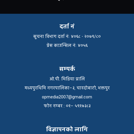
दर्ता नं
सूचना विभाग दर्ता नंः ४०६८ - २०७९/८०
प्रेस काउन्सिल नंः ४०५६
सम्पर्क
ओ.पी. मिडिया प्रालि
मध्यपुरथिमि नगरपालिका–३, चारदोबाटो, भक्तपुर
opmedia2007@gmail.com
फाेन नम्बर : ०१– ५९१७३८३
विज्ञापनको लागि