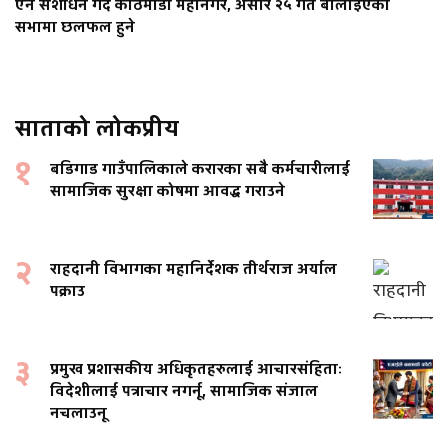
ऐन संशोधन गर्दै काठमाडौँ महानगर, असार २५ गते बोलाइएको
सभामा छलफल हुने
साताको लोकप्रीय
१
बडिगाड गाउँपालिकाले करारका सबै कर्मचारीलाई
सामाजिक सुरक्षा कोषमा आवद्ध गराउने
२
राहदानी विभागका महानिर्देशक तीर्थराज अर्याल
पक्राउ
३
प्रमुख प्रशासकीय अधिकृतहरुलाई आचारसंहिताः
विदेशीलाई पत्राचार नगर्नू, सामाजिक संजाल
नचलाउनू