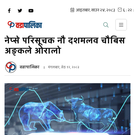
नेप्से परिसूचक नौ दशमलव चौबिस
अङ्कले ओरालो
वडापालिका
मंगलबार, जेठ १२, २०८३