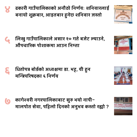
४
ढकारी गाउँपालिकाको अनौठो निर्णयः शनिवारलाई
बनायो शुक्रबार, आइतबार हुनेछ शनिवार जस्तो
५
लिखु गाउँपालिकाले असार १० गते बजेट ल्याउने,
औपचारिक पोशाकमा आउन निम्ता
६
धितोपत्र बोर्डको अध्यक्षमा डा. भट्ट, यी हुन
मन्त्रिपरिषदका ६ निर्णय
७
कागेश्वरी नगरपालिकाबाट सुरु भयो नापी–
मालपोत सेवा, पहिलो दिनको अनुभव कस्तो रह्यो ?