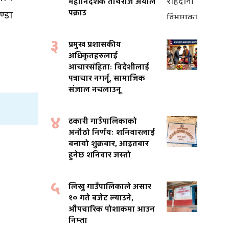
महानिर्देशक तीर्थराज अर्याल
पक्राउ
ण्डा
३
प्रमुख प्रशासकीय
अधिकृतहरुलाई
आचारसंहिताः विदेशीलाई
पत्राचार नगर्नू, सामाजिक
संजाल नचलाउनू
४
ढकारी गाउँपालिकाको
अनौठो निर्णयः शनिवारलाई
बनायो शुक्रबार, आइतबार
हुनेछ शनिवार जस्तो
५
लिखु गाउँपालिकाले असार
१० गते बजेट ल्याउने,
औपचारिक पोशाकमा आउन
निम्ता