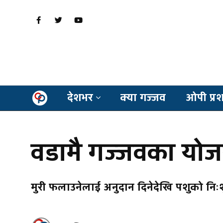
देशभर
क्या गज्जव
ओपी प्र
वडामै गज्जवका योजन
मुरी फलाउनेलाई अनुदान दिनेदेखि पशुको न