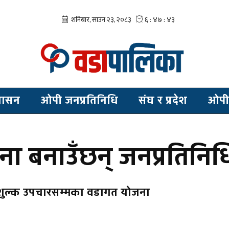
शासन
ओपी जनप्रतिनिधि
संघ र प्रदेश
ओपी
ा बनाउँछन् जनप्रतिनिध
िःशुल्क उपचारसम्मका वडागत योजना