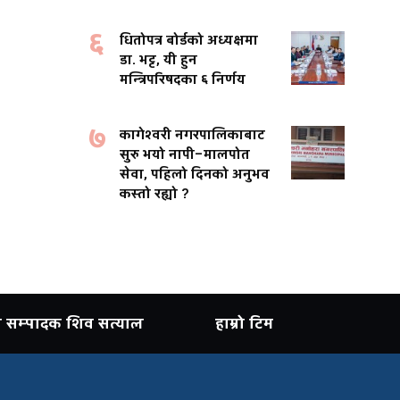
६
धितोपत्र बोर्डको अध्यक्षमा
डा. भट्ट, यी हुन
मन्त्रिपरिषदका ६ निर्णय
७
कागेश्वरी नगरपालिकाबाट
सुरु भयो नापी–मालपोत
सेवा, पहिलो दिनको अनुभव
कस्तो रह्यो ?
ान सम्पादक शिव सत्याल
हाम्रो टिम