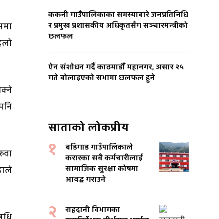
ककनी गाउँपालिकाका समस्याबारे जनप्रतिनिधि
र प्रमुख प्रशासकीय अधिकृतसँग सञ्चारमन्त्रीको
ममा
छलफल
िलो
ऐन संशोधन गर्दै काठमाडौँ महानगर, असार २५
गते बोलाइएको सभामा छलफल हुने
क्ने
पनि
साताको लोकप्रीय
१
बडिगाड गाउँपालिकाले
रुवा
करारका सबै कर्मचारीलाई
सामाजिक सुरक्षा कोषमा
ाले
आवद्ध गराउने
२
राहदानी विभागका
षधि