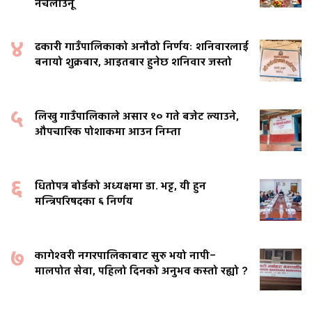
नचलाउनू
४
ढकारी गाउँपालिकाको अनौठो निर्णयः शनिवारलाई
बनायो शुक्रबार, आइतबार हुनेछ शनिवार जस्तो
५
लिखु गाउँपालिकाले असार १० गते बजेट ल्याउने,
औपचारिक पोशाकमा आउन निम्ता
६
धितोपत्र बोर्डको अध्यक्षमा डा. भट्ट, यी हुन
मन्त्रिपरिषदका ६ निर्णय
७
कागेश्वरी नगरपालिकाबाट सुरु भयो नापी–
मालपोत सेवा, पहिलो दिनको अनुभव कस्तो रह्यो ?