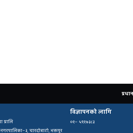
प्रध
विज्ञापनको लागि
ा प्रालि
०१– ५९१७३८३
 नगरपालिका–३, चारदोबाटो, भक्तपुर