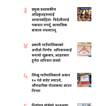
३
प्रमुख प्रशासकीय
अधिकृतहरुलाई
आचारसंहिताः विदेशीलाई
पत्राचार नगर्नू, सामाजिक
संजाल नचलाउनू
४
ढकारी गाउँपालिकाको
अनौठो निर्णयः शनिवारलाई
बनायो शुक्रबार, आइतबार
हुनेछ शनिवार जस्तो
५
लिखु गाउँपालिकाले असार
१० गते बजेट ल्याउने,
औपचारिक पोशाकमा आउन
निम्ता
धितोपत्र बोर्डको अध्यक्षमा