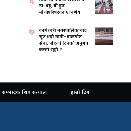
६
डा. भट्ट, यी हुन
मन्त्रिपरिषदका ६ निर्णय
७
कागेश्वरी नगरपालिकाबाट
सुरु भयो नापी–मालपोत
सेवा, पहिलो दिनको अनुभव
कस्तो रह्यो ?
ान सम्पादक शिव सत्याल
हाम्रो टिम