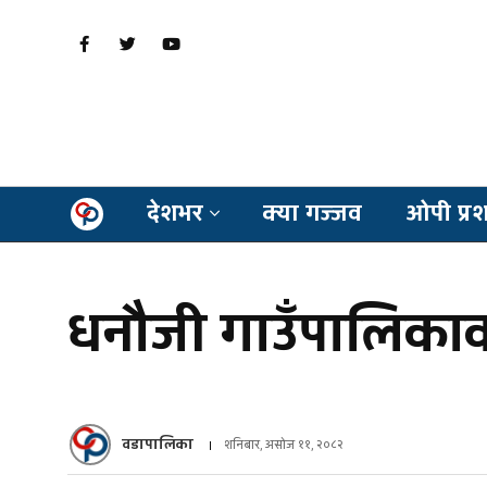
देशभर
क्या गज्जव
ओपी प्र
धनौजी गाउँपालिकाका
वडापालिका
शनिबार, असोज ११, २०८२