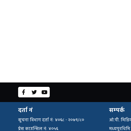
दर्ता नं
सम्पर्क
सूचना विभाग दर्ता नंः ४०६८ - २०७९/८०
ओ.पी. मिडिय
प्रेस काउन्सिल नंः ४०५६
मध्यपुरथिमि