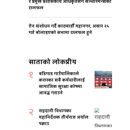
र प्रमुख प्रशासकीय अधिकृतसँग सञ्चारमन्त्रीको
छलफल
ऐन संशोधन गर्दै काठमाडौँ महानगर, असार २५
गते बोलाइएको सभामा छलफल हुने
साताको लोकप्रीय
१
बडिगाड गाउँपालिकाले
करारका सबै कर्मचारीलाई
सामाजिक सुरक्षा कोषमा
आवद्ध गराउने
२
राहदानी विभागका
महानिर्देशक तीर्थराज अर्याल
पक्राउ