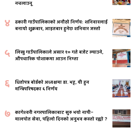
नचलाउनू
४
ढकारी गाउँपालिकाको अनौठो निर्णयः शनिवारलाई
बनायो शुक्रबार, आइतबार हुनेछ शनिवार जस्तो
५
लिखु गाउँपालिकाले असार १० गते बजेट ल्याउने,
औपचारिक पोशाकमा आउन निम्ता
६
धितोपत्र बोर्डको अध्यक्षमा डा. भट्ट, यी हुन
मन्त्रिपरिषदका ६ निर्णय
७
कागेश्वरी नगरपालिकाबाट सुरु भयो नापी–
मालपोत सेवा, पहिलो दिनको अनुभव कस्तो रह्यो ?