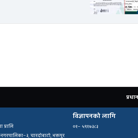
प्रध
विज्ञापनको लागि
ा प्रालि
०१– ५९१७३८३
 नगरपालिका–३, चारदोबाटो, भक्तपुर