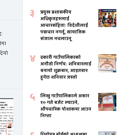
३
प्रमुख प्रशासकीय
अधिकृतहरुलाई
आचारसंहिताः विदेशीलाई
पत्राचार नगर्नू, सामाजिक
संजाल नचलाउनू
४
ढकारी गाउँपालिकाको
अनौठो निर्णयः शनिवारलाई
बनायो शुक्रबार, आइतबार
हुनेछ शनिवार जस्तो
५
लिखु गाउँपालिकाले असार
१० गते बजेट ल्याउने,
औपचारिक पोशाकमा आउन
निम्ता
धितोपत्र बोर्डको अध्यक्षमा