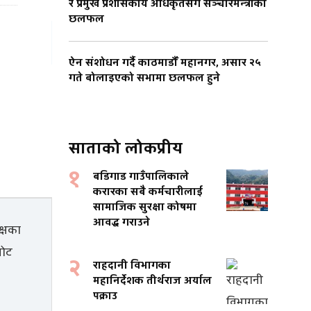
र प्रमुख प्रशासकीय अधिकृतसँग सञ्चारमन्त्रीको
छलफल
ऐन संशोधन गर्दै काठमाडौँ महानगर, असार २५
गते बोलाइएको सभामा छलफल हुने
साताको लोकप्रीय
१
बडिगाड गाउँपालिकाले
करारका सबै कर्मचारीलाई
सामाजिक सुरक्षा कोषमा
आवद्ध गराउने
२
राहदानी विभागका
महानिर्देशक तीर्थराज अर्याल
पक्राउ