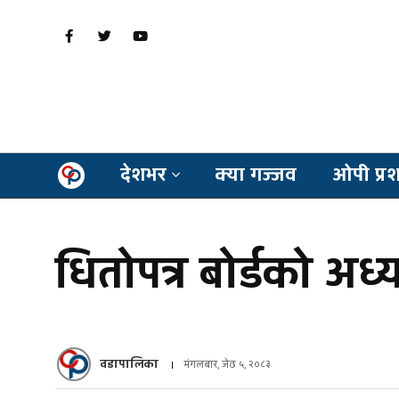
देशभर
क्या गज्जव
ओपी प्र
धितोपत्र बोर्डको अ
वडापालिका
मंगलबार, जेठ ५, २०८३