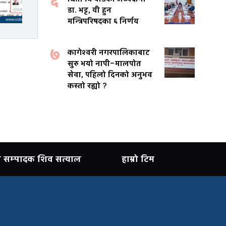
६
डा. भट्ट, यी हुन
मन्त्रिपरिषदका ६ निर्णय
७
कागेश्वरी नगरपालिकाबाट
सुरु भयो नापी–मालपोत
सेवा, पहिलो दिनको अनुभव
कस्तो रह्यो ?
ान सम्पादक शिव सत्याल
हाम्रो टिम