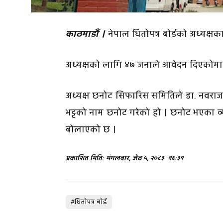
काठमाडौं ।
नेपाल धितोपत्र बोर्डको अध्यक्ष
अध्यक्षको लागि ४७ जनाले आवेदन दिएकोमा ४
अध्यक्ष छनोट सिफारिस समितिले डा. नवराज अधि
भट्टको नाम छनोट गरेको हो । छनोट भएका व
बोलाएको छ ।
प्रकाशित मिति: मंगलबार, जेठ ५, २०८३
१६:३९
#धिताेपत्र बाेर्ड