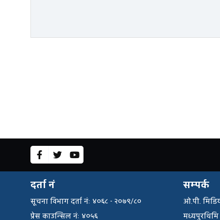
दर्ता नं
सम्पर्क
सूचना विभाग दर्ता नंः ४०६८ - २०७९/८०
ओ.पी. मिडिय
प्रेस काउन्सिल नंः ४०५६
मध्यपुरथिमि