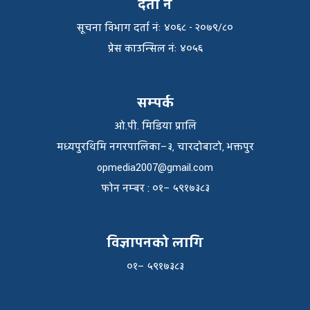
दर्ता नं
सूचना विभाग दर्ता नंः ४०६८ - २०७९/८०
प्रेस काउन्सिल नंः ४०५६
सम्पर्क
ओ.पी. मिडिया प्रालि
मध्यपुरथिमि नगरपालिका–३, चारदोबाटो, भक्तपुर
opmedia2007@gmail.com
फाेन नम्बर : ०१– ५९१७३८३
विज्ञापनको लागि
०१– ५९१७३८३