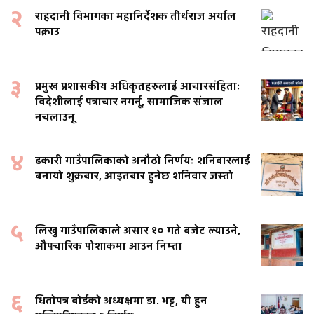
२
राहदानी विभागका महानिर्देशक तीर्थराज अर्याल
पक्राउ
३
प्रमुख प्रशासकीय अधिकृतहरुलाई आचारसंहिताः
विदेशीलाई पत्राचार नगर्नू, सामाजिक संजाल
नचलाउनू
४
ढकारी गाउँपालिकाको अनौठो निर्णयः शनिवारलाई
बनायो शुक्रबार, आइतबार हुनेछ शनिवार जस्तो
५
लिखु गाउँपालिकाले असार १० गते बजेट ल्याउने,
औपचारिक पोशाकमा आउन निम्ता
६
धितोपत्र बोर्डको अध्यक्षमा डा. भट्ट, यी हुन