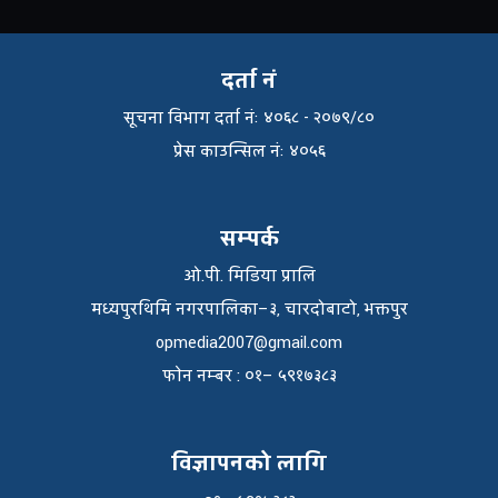
दर्ता नं
सूचना विभाग दर्ता नंः ४०६८ - २०७९/८०
प्रेस काउन्सिल नंः ४०५६
सम्पर्क
ओ.पी. मिडिया प्रालि
मध्यपुरथिमि नगरपालिका–३, चारदोबाटो, भक्तपुर
opmedia2007@gmail.com
फाेन नम्बर : ०१– ५९१७३८३
विज्ञापनको लागि