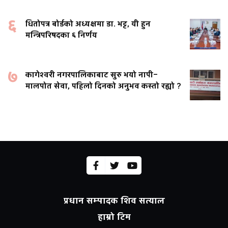
६
धितोपत्र बोर्डको अध्यक्षमा डा. भट्ट, यी हुन
मन्त्रिपरिषदका ६ निर्णय
७
कागेश्वरी नगरपालिकाबाट सुरु भयो नापी–
मालपोत सेवा, पहिलो दिनको अनुभव कस्तो रह्यो ?
प्रधान सम्पादक शिव सत्याल
हाम्रो टिम