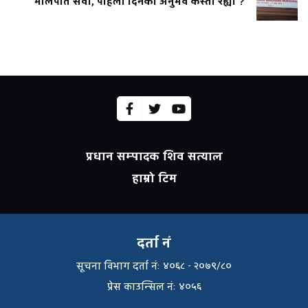
मालपोत सेवा, पहिलो दिनको अनुभव कस्तो रह्यो ?
प्रधान सम्पादक शिव सत्याल
हाम्रो टिम
दर्ता नं
सूचना विभाग दर्ता नंः ४०६८ - २०७९/८०
प्रेस काउन्सिल नंः ४०५६