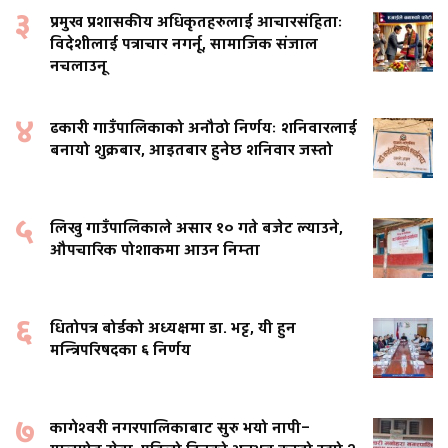
३
प्रमुख प्रशासकीय अधिकृतहरुलाई आचारसंहिताः
विदेशीलाई पत्राचार नगर्नू, सामाजिक संजाल
नचलाउनू
४
ढकारी गाउँपालिकाको अनौठो निर्णयः शनिवारलाई
बनायो शुक्रबार, आइतबार हुनेछ शनिवार जस्तो
५
लिखु गाउँपालिकाले असार १० गते बजेट ल्याउने,
औपचारिक पोशाकमा आउन निम्ता
६
धितोपत्र बोर्डको अध्यक्षमा डा. भट्ट, यी हुन
मन्त्रिपरिषदका ६ निर्णय
७
कागेश्वरी नगरपालिकाबाट सुरु भयो नापी–