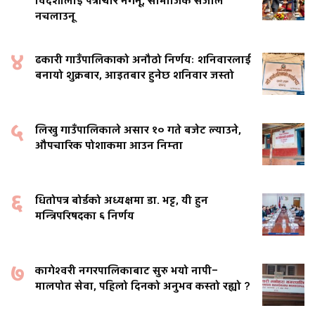
विदेशीलाई पत्राचार नगर्नू, सामाजिक संजाल
नचलाउनू
४
ढकारी गाउँपालिकाको अनौठो निर्णयः शनिवारलाई
बनायो शुक्रबार, आइतबार हुनेछ शनिवार जस्तो
५
लिखु गाउँपालिकाले असार १० गते बजेट ल्याउने,
औपचारिक पोशाकमा आउन निम्ता
६
धितोपत्र बोर्डको अध्यक्षमा डा. भट्ट, यी हुन
मन्त्रिपरिषदका ६ निर्णय
७
कागेश्वरी नगरपालिकाबाट सुरु भयो नापी–
मालपोत सेवा, पहिलो दिनको अनुभव कस्तो रह्यो ?