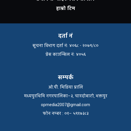
हाम्रो टिम
दर्ता नं
सूचना विभाग दर्ता नंः ४०६८ - २०७९/८०
प्रेस काउन्सिल नंः ४०५६
सम्पर्क
ओ.पी. मिडिया प्रालि
मध्यपुरथिमि नगरपालिका–३, चारदोबाटो, भक्तपुर
opmedia2007@gmail.com
फाेन नम्बर : ०१– ५९१७३८३