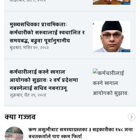
आइतबार, चैत ८, २०८२
मुख्यसचिवका प्राथमिकताः
कर्मचारीको सरुवालाई स्वचालित र
समयबद्ध, बढुवा पूर्वानुमानीय
बुधबार, मंसिर १०, २०८२
कर्मचारीलाई कस्ने खनाल
आयोगको सुझावः २ वर्ष प्रदेशमा
नबस्नेलाई सचिव नबनाउनू
शुक्रबार, चैत २९, २०८१
क्या गज्जव
ऋण असुलीबाट समस्याग्रस्तका ३ सहकारीका १४८ जना
बचतकर्ताले पाए रकम फिर्ता