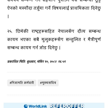
समयमै सम्पन्न गर्न सहयोग पुयाउन यस सम्बन्धी छुट्टै
ऐनको मस्यौदा तर्जुमा गर्ने विषयलाई प्राथमिकता दिनेछु
।
२५. छिमेकी राष्ट्रहरूसहित नेपालसँग दौत्य सम्बन्ध
कायम भएका सबै मुलुकहरूसँग सन्तुलित र मैत्रीपूर्ण
सम्बन्ध कायम गर्न जोड दिनेछु ।
प्रकाशित मिति: बुधबार, मंसिर १०, २०८२
१६:५९
#निजामति कर्मचारी
#मुख्यसचिव