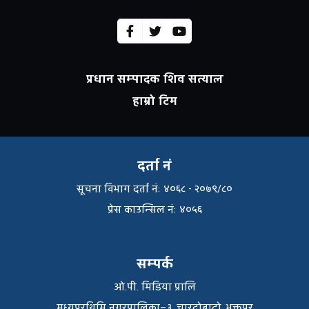
प्रधान सम्पादक शिव सत्याल
हाम्रो टिम
दर्ता नं
सूचना विभाग दर्ता नंः ४०६८ - २०७९/८०
प्रेस काउन्सिल नंः ४०५६
सम्पर्क
ओ.पी. मिडिया प्रालि
मध्यपुरथिमि नगरपालिका–३, चारदोबाटो, भक्तपुर