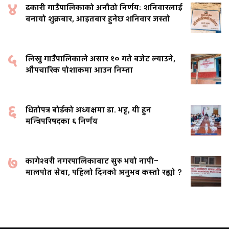
४
ढकारी गाउँपालिकाको अनौठो निर्णयः शनिवारलाई
बनायो शुक्रबार, आइतबार हुनेछ शनिवार जस्तो
५
लिखु गाउँपालिकाले असार १० गते बजेट ल्याउने,
औपचारिक पोशाकमा आउन निम्ता
६
धितोपत्र बोर्डको अध्यक्षमा डा. भट्ट, यी हुन
मन्त्रिपरिषदका ६ निर्णय
७
कागेश्वरी नगरपालिकाबाट सुरु भयो नापी–
मालपोत सेवा, पहिलो दिनको अनुभव कस्तो रह्यो ?