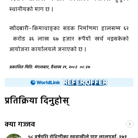
स्थानीयको माग छ ।
खाँदबारी–किमाथाङ्का सडक निर्माणमा हालसम्म ६२
करोड ३६ लाख ६७ हजार रूपैयाँ खर्च भइसकेको
आयोजना कार्यालयले जनाएको छ ।
प्रकाशित मिति: मंगलबार, वैशाख २९, २०८३
०८:३७
प्रतिक्रिया दिनुहोस्
क्या गज्जव
५८ वर्षपछि रोहिणीका स्ववासीले पाए लालपुर्जा, २७१