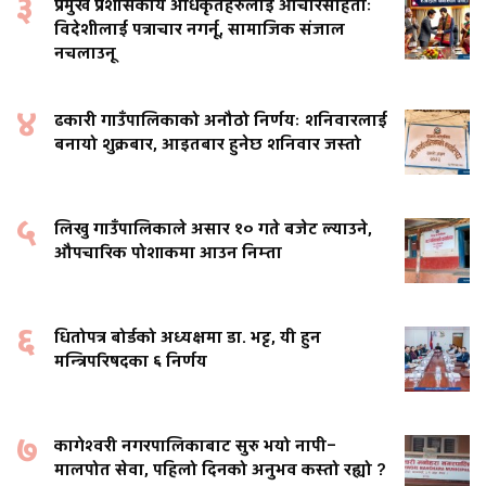
३
प्रमुख प्रशासकीय अधिकृतहरुलाई आचारसंहिताः
विदेशीलाई पत्राचार नगर्नू, सामाजिक संजाल
नचलाउनू
४
ढकारी गाउँपालिकाको अनौठो निर्णयः शनिवारलाई
बनायो शुक्रबार, आइतबार हुनेछ शनिवार जस्तो
५
लिखु गाउँपालिकाले असार १० गते बजेट ल्याउने,
औपचारिक पोशाकमा आउन निम्ता
६
धितोपत्र बोर्डको अध्यक्षमा डा. भट्ट, यी हुन
मन्त्रिपरिषदका ६ निर्णय
७
कागेश्वरी नगरपालिकाबाट सुरु भयो नापी–
मालपोत सेवा, पहिलो दिनको अनुभव कस्तो रह्यो ?