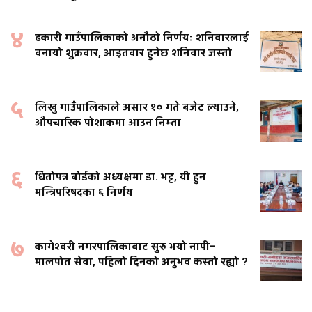
४
ढकारी गाउँपालिकाको अनौठो निर्णयः शनिवारलाई
बनायो शुक्रबार, आइतबार हुनेछ शनिवार जस्तो
५
लिखु गाउँपालिकाले असार १० गते बजेट ल्याउने,
औपचारिक पोशाकमा आउन निम्ता
६
धितोपत्र बोर्डको अध्यक्षमा डा. भट्ट, यी हुन
मन्त्रिपरिषदका ६ निर्णय
७
कागेश्वरी नगरपालिकाबाट सुरु भयो नापी–
मालपोत सेवा, पहिलो दिनको अनुभव कस्तो रह्यो ?