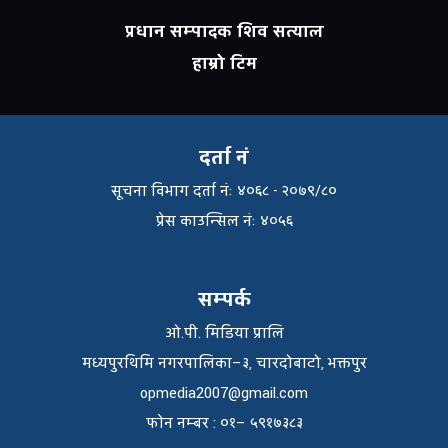
प्रधान सम्पादक शिव सत्याल
हाम्रो टिम
दर्ता नं
सूचना विभाग दर्ता नंः ४०६८ - २०७९/८०
प्रेस काउन्सिल नंः ४०५६
सम्पर्क
ओ.पी. मिडिया प्रालि
मध्यपुरथिमि नगरपालिका–३, चारदोबाटो, भक्तपुर
opmedia2007@gmail.com
फाेन नम्बर : ०१– ५९१७३८३