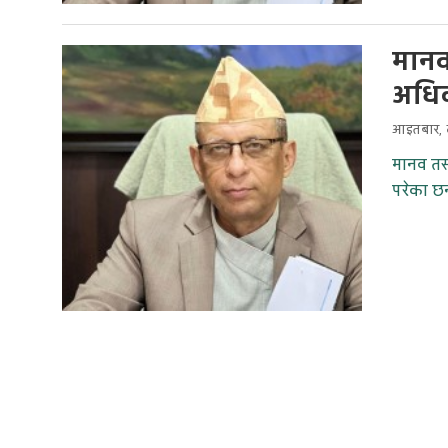
मानव
अधिक
आइतबार, क
मानव तस्
परेका छन