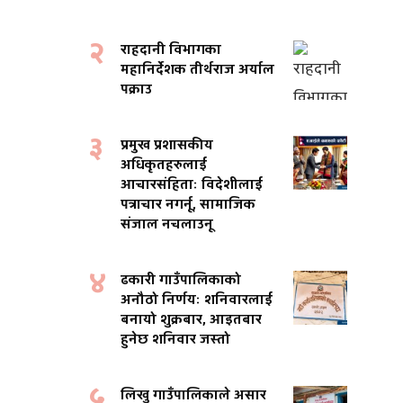
२
राहदानी विभागका
महानिर्देशक तीर्थराज अर्याल
पक्राउ
३
प्रमुख प्रशासकीय
अधिकृतहरुलाई
आचारसंहिताः विदेशीलाई
पत्राचार नगर्नू, सामाजिक
संजाल नचलाउनू
४
ढकारी गाउँपालिकाको
अनौठो निर्णयः शनिवारलाई
बनायो शुक्रबार, आइतबार
हुनेछ शनिवार जस्तो
५
लिखु गाउँपालिकाले असार