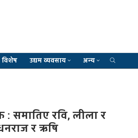
 विशेष
उद्यम व्यवसाय
अन्य
िक : समातिए रवि, लीला र
धनराज र ऋषि