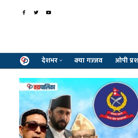
देशभर
क्या गज्जव
ओपी प्र