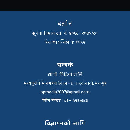
दर्ता नं
सूचना विभाग दर्ता नंः ४०६८ - २०७९/८०
प्रेस काउन्सिल नंः ४०५६
सम्पर्क
ओ.पी. मिडिया प्रालि
मध्यपुरथिमि नगरपालिका–३, चारदोबाटो, भक्तपुर
opmedia2007@gmail.com
फाेन नम्बर : ०१– ५९१७३८३
विज्ञापनको लागि