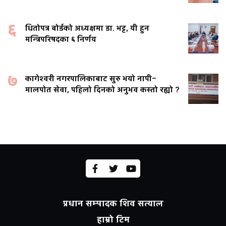
६
धितोपत्र बोर्डको अध्यक्षमा डा. भट्ट, यी हुन
मन्त्रिपरिषदका ६ निर्णय
७
कागेश्वरी नगरपालिकाबाट सुरु भयो नापी–
मालपोत सेवा, पहिलो दिनको अनुभव कस्तो रह्यो ?
प्रधान सम्पादक शिव सत्याल
हाम्रो टिम