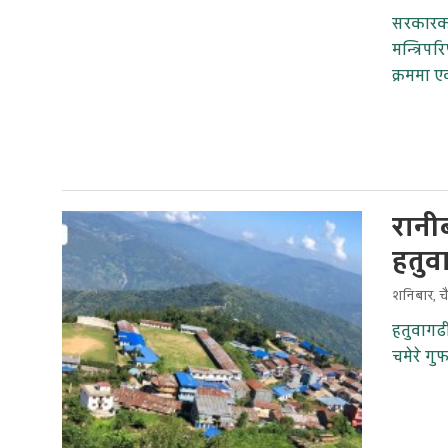
सरकारको
मन्त्रिप
क्रममा ए
रानी
हतुव
शनिबार, च
हतुवागढ
चमेरे गु