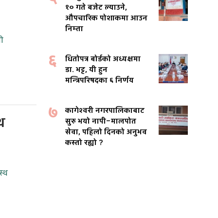
१० गते बजेट ल्याउने,
औपचारिक पोशाकमा आउन
निम्ता
ी
६
धितोपत्र बोर्डको अध्यक्षमा
डा. भट्ट, यी हुन
मन्त्रिपरिषदका ६ निर्णय
७
कागेश्वरी नगरपालिकाबाट
थ
सुरु भयो नापी–मालपोत
सेवा, पहिलो दिनको अनुभव
कस्तो रह्यो ?
स्थ