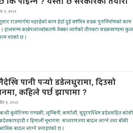
्छ कि पाइन्न ? यस्तो छ सरकारको तयारी
ैत २, २०८२
सार राजमार्गमा भइरहेको काम हेर्दा दुई वर्षभित्र सडक पुनर्निर्माणको काम
 । हालसम्म काभ्रेपलाञ्चोकतर्फ ठेक्का लागेको तीनवटा सडकखण्डमा कुल
 काम भएको छ ।
ैदेखि पानी पर्‍यो डडेलधुरामा, दिउसो
नमा, कहिले पर्छ झापामा ?
ैत १, २०८२
न्धी बुलेटिनमा गण्डकी, लुम्बिनी, कर्णाली, सुदूरपश्चिम प्रदेशसहित कोसी
प्रदेशकापहाडी र हिमाली भूभागमा साधारणतया बादल लाग्ने तथा बाँकी
 आंशिक बादल लाग्ने जनाइएको छ ।