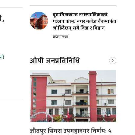
बुढानिलकण्ठ नगरपालिकाको
े,
गज्जव कामः नगर नलेज बैंकमार्फत
जोडिदैछन् सबै विज्ञ र विद्वान
वडापालिका
ाली
ओपी जनप्रतिनिधि
जीतपुर सिमरा उपमहानगर निर्णयः ५