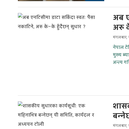
अब ए
अरु क
मंगलबार, 
नेपाल ट
मुख्य ब्
अन्त्य ग
शासक
बन्न
मंगलबार, 