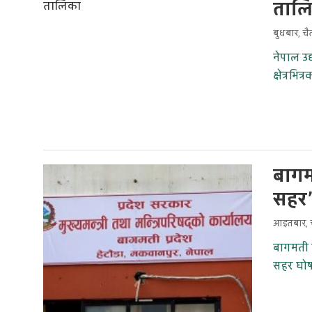
ताल
बुधबार, च
नेपाल उद
क्षेत्रभ
बागम
सहर’
आइतबार, च
बागमती प
सहर घोष