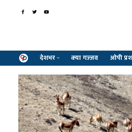
देशभर
क्या गज्जव
ओपी प्र