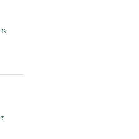
 २५
 र