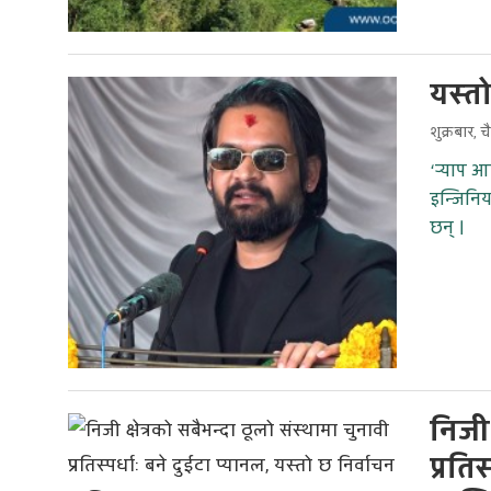
यस्तो
शुक्रबार, 
‘र्‍याप 
इन्जिनिय
छन् ।
निजी 
प्रति