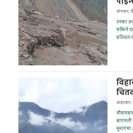
पाइन
सोमबार, च
उनका अनु
सकिने छ
प्रतिशत
विहान
चितव
आइतबार, च
मौसमसम्ब
बागमती 
भूभागमा