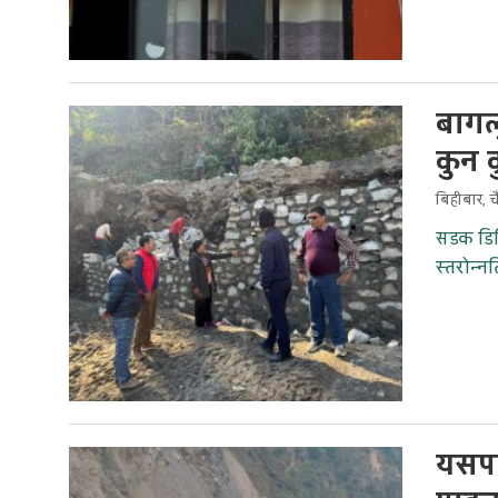
बागल
कुन 
बिहीबार, च
सडक डिभ
स्तरोन्
यसपा