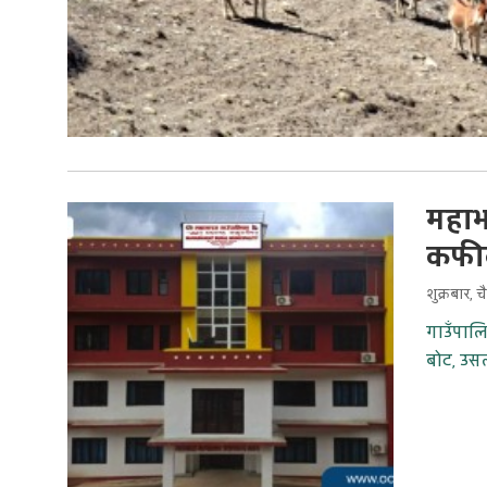
महाभ
कफीक
शुक्रबार, 
गाउँपालि
बोट, उसल