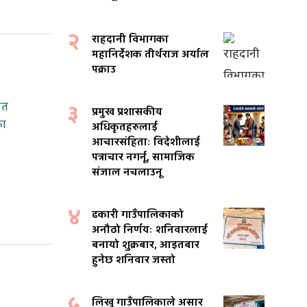
२
राहदानी विभागका
महानिर्देशक तीर्थराज अर्याल
पक्राउ
३
गत
प्रमुख प्रशासकीय
का
अधिकृतहरुलाई
आचारसंहिताः विदेशीलाई
पत्राचार नगर्नू, सामाजिक
संजाल नचलाउनू
४
ढकारी गाउँपालिकाको
अनौठो निर्णयः शनिवारलाई
बनायो शुक्रबार, आइतबार
हुनेछ शनिवार जस्तो
५
लिखु गाउँपालिकाले असार