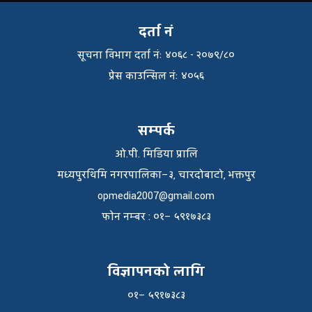
दर्ता नं
सूचना विभाग दर्ता नंः ४०६८ - २०७९/८०
प्रेस काउन्सिल नंः ४०५६
सम्पर्क
ओ.पी. मिडिया प्रालि
मध्यपुरथिमि नगरपालिका–३, चारदोबाटो, भक्तपुर
opmedia2007@gmail.com
फाेन नम्बर : ०१– ५९१७३८३
विज्ञापनको लागि
०१– ५९१७३८३