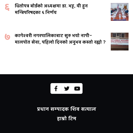
६
धितोपत्र बोर्डको अध्यक्षमा डा. भट्ट, यी हुन
मन्त्रिपरिषदका ६ निर्णय
७
कागेश्वरी नगरपालिकाबाट सुरु भयो नापी–
मालपोत सेवा, पहिलो दिनको अनुभव कस्तो रह्यो ?
प्रधान सम्पादक शिव सत्याल
हाम्रो टिम