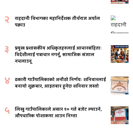
२
राहदानी विभागका महानिर्देशक तीर्थराज अर्याल
पक्राउ
३
प्रमुख प्रशासकीय अधिकृतहरुलाई आचारसंहिताः
विदेशीलाई पत्राचार नगर्नू, सामाजिक संजाल
नचलाउनू
४
ढकारी गाउँपालिकाको अनौठो निर्णयः शनिवारलाई
बनायो शुक्रबार, आइतबार हुनेछ शनिवार जस्तो
५
लिखु गाउँपालिकाले असार १० गते बजेट ल्याउने,
औपचारिक पोशाकमा आउन निम्ता