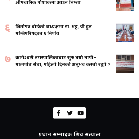
औपचारिक पोशाकमा आउन निम्ता
६
धितोपत्र बोर्डको अध्यक्षमा डा. भट्ट, यी हुन
मन्त्रिपरिषदका ६ निर्णय
७
कागेश्वरी नगरपालिकाबाट सुरु भयो नापी–
मालपोत सेवा, पहिलो दिनको अनुभव कस्तो रह्यो ?
प्रधान सम्पादक शिव सत्याल