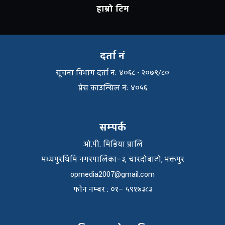
हाम्रो टिम
दर्ता नं
सूचना विभाग दर्ता नंः ४०६८ - २०७९/८०
प्रेस काउन्सिल नंः ४०५६
सम्पर्क
ओ.पी. मिडिया प्रालि
मध्यपुरथिमि नगरपालिका–३, चारदोबाटो, भक्तपुर
opmedia2007@gmail.com
फाेन नम्बर : ०१– ५९१७३८३