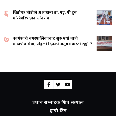
६
धितोपत्र बोर्डको अध्यक्षमा डा. भट्ट, यी हुन
मन्त्रिपरिषदका ६ निर्णय
७
कागेश्वरी नगरपालिकाबाट सुरु भयो नापी–
मालपोत सेवा, पहिलो दिनको अनुभव कस्तो रह्यो ?
प्रधान सम्पादक शिव सत्याल
हाम्रो टिम