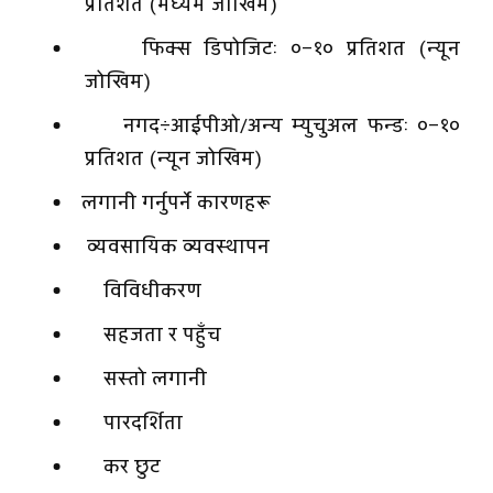
प्रतिशत (मध्यम जोखिम)
फिक्स डिपोजिटः ०–१० प्रतिशत (न्यून
जोखिम)
नगद÷आईपीओ/अन्य म्युचुअल फन्डः ०–१०
प्रतिशत (न्यून जोखिम)
लगानी गर्नुपर्ने कारणहरू
व्यवसायिक व्यवस्थापन
विविधीकरण
सहजता र पहुँच
सस्तो लगानी
पारदर्शिता
कर छुट