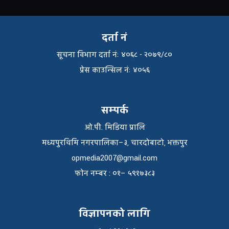
दर्ता नं
सूचना विभाग दर्ता नंः ४०६८ - २०७९/८०
प्रेस काउन्सिल नंः ४०५६
सम्पर्क
ओ.पी. मिडिया प्रालि
मध्यपुरथिमि नगरपालिका–३, चारदोबाटो, भक्तपुर
opmedia2007@gmail.com
फाेन नम्बर : ०१– ५९१७३८३
विज्ञापनको लागि