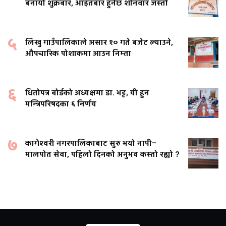
बनायो शुक्रबार, आइतबार हुनेछ शनिवार जस्तो
५
लिखु गाउँपालिकाले असार १० गते बजेट ल्याउने,
औपचारिक पोशाकमा आउन निम्ता
६
धितोपत्र बोर्डको अध्यक्षमा डा. भट्ट, यी हुन
मन्त्रिपरिषदका ६ निर्णय
७
कागेश्वरी नगरपालिकाबाट सुरु भयो नापी–
मालपोत सेवा, पहिलो दिनको अनुभव कस्तो रह्यो ?