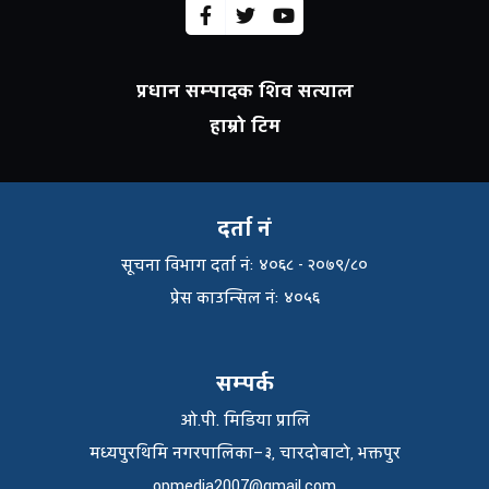
प्रधान सम्पादक शिव सत्याल
हाम्रो टिम
दर्ता नं
सूचना विभाग दर्ता नंः ४०६८ - २०७९/८०
प्रेस काउन्सिल नंः ४०५६
सम्पर्क
ओ.पी. मिडिया प्रालि
मध्यपुरथिमि नगरपालिका–३, चारदोबाटो, भक्तपुर
opmedia2007@gmail.com