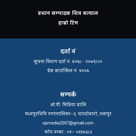
प्रधान सम्पादक शिव सत्याल
हाम्रो टिम
दर्ता नं
सूचना विभाग दर्ता नंः ४०६८ - २०७९/८०
प्रेस काउन्सिल नंः ४०५६
सम्पर्क
ओ.पी. मिडिया प्रालि
मध्यपुरथिमि नगरपालिका–३, चारदोबाटो, भक्तपुर
opmedia2007@gmail.com
फाेन नम्बर : ०१– ५९१७३८३