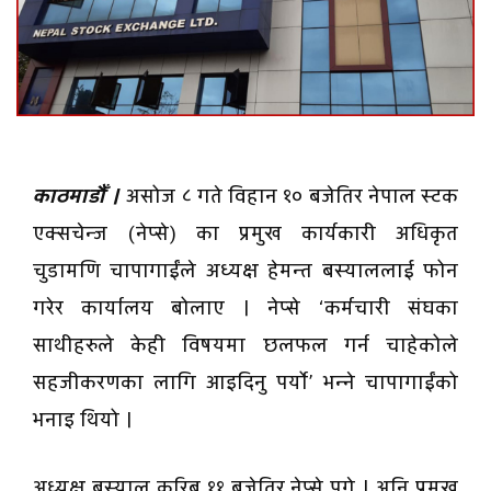
काठमाडौँ ।
असोज ८ गते विहान १० बजेतिर नेपाल स्टक
एक्सचेन्ज (नेप्से) का प्रमुख कार्यकारी अधिकृत
चुडामणि चापागाईंले अध्यक्ष हेमन्त बस्याललाई फोन
गरेर कार्यालय बोलाए । नेप्से ‘कर्मचारी संघका
साथीहरुले केही विषयमा छलफल गर्न चाहेकोले
सहजीकरणका लागि आइदिनु पर्यो’ भन्ने चापागाईंको
भनाइ थियो ।
अध्यक्ष बस्याल करिब ११ बजेतिर नेप्से पुगे । अनि प्रमुख