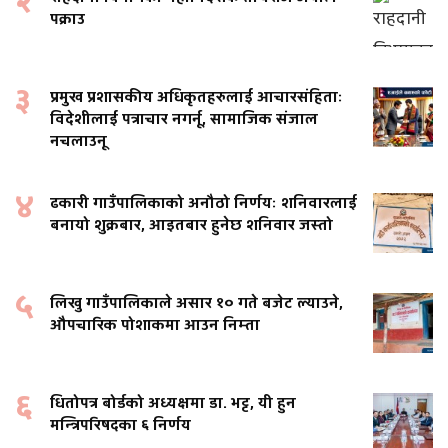
२
पक्राउ
३
प्रमुख प्रशासकीय अधिकृतहरुलाई आचारसंहिताः
विदेशीलाई पत्राचार नगर्नू, सामाजिक संजाल
नचलाउनू
४
ढकारी गाउँपालिकाको अनौठो निर्णयः शनिवारलाई
बनायो शुक्रबार, आइतबार हुनेछ शनिवार जस्तो
५
लिखु गाउँपालिकाले असार १० गते बजेट ल्याउने,
औपचारिक पोशाकमा आउन निम्ता
६
धितोपत्र बोर्डको अध्यक्षमा डा. भट्ट, यी हुन
मन्त्रिपरिषदका ६ निर्णय