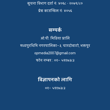
सूचना विभाग दर्ता नंः ४०६८ - २०७९/८०
प्रेस काउन्सिल नंः ४०५६
सम्पर्क
ओ.पी. मिडिया प्रालि
मध्यपुरथिमि नगरपालिका–३, चारदोबाटो, भक्तपुर
opmedia2007@gmail.com
फाेन नम्बर : ०१– ५९१७३८३
विज्ञापनको लागि
०१– ५९१७३८३