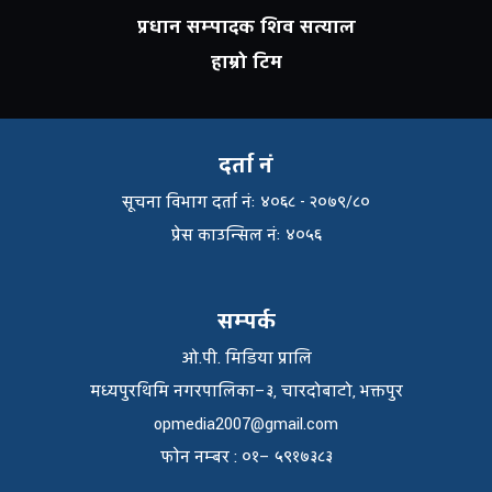
प्रधान सम्पादक शिव सत्याल
हाम्रो टिम
दर्ता नं
सूचना विभाग दर्ता नंः ४०६८ - २०७९/८०
प्रेस काउन्सिल नंः ४०५६
सम्पर्क
ओ.पी. मिडिया प्रालि
मध्यपुरथिमि नगरपालिका–३, चारदोबाटो, भक्तपुर
opmedia2007@gmail.com
फाेन नम्बर : ०१– ५९१७३८३