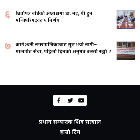
६
धितोपत्र बोर्डको अध्यक्षमा डा. भट्ट, यी हुन
मन्त्रिपरिषदका ६ निर्णय
७
कागेश्वरी नगरपालिकाबाट सुरु भयो नापी–
मालपोत सेवा, पहिलो दिनको अनुभव कस्तो रह्यो ?
प्रधान सम्पादक शिव सत्याल
हाम्रो टिम