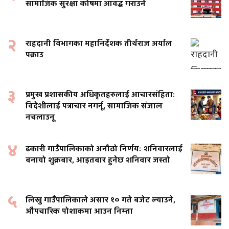
सामाजिक सुरक्षा कोषमा आवद्ध गराउने
२
राहदानी विभागका महानिर्देशक तीर्थराज अर्याल
पक्राउ
३
प्रमुख प्रशासकीय अधिकृतहरुलाई आचारसंहिताः
विदेशीलाई पत्राचार नगर्नू, सामाजिक संजाल
नचलाउनू
४
ढकारी गाउँपालिकाको अनौठो निर्णयः शनिवारलाई
बनायो शुक्रबार, आइतबार हुनेछ शनिवार जस्तो
५
लिखु गाउँपालिकाले असार १० गते बजेट ल्याउने,
औपचारिक पोशाकमा आउन निम्ता