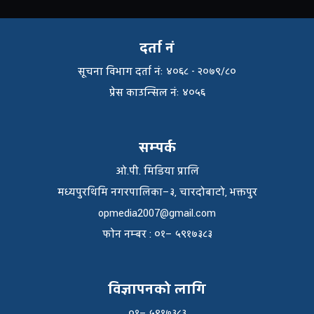
दर्ता नं
सूचना विभाग दर्ता नंः ४०६८ - २०७९/८०
प्रेस काउन्सिल नंः ४०५६
सम्पर्क
ओ.पी. मिडिया प्रालि
मध्यपुरथिमि नगरपालिका–३, चारदोबाटो, भक्तपुर
opmedia2007@gmail.com
फाेन नम्बर : ०१– ५९१७३८३
विज्ञापनको लागि
०१– ५९१७३८३