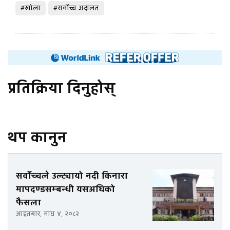
#खोला
#सर्वोच्च अदालत
प्रतिक्रिया दिनुहोस्
थप कानुन
सर्वोच्चले उल्ट्यायो नदी किनारा
मापदण्डसम्बन्धी यसअघिको
फैसला
आइतबार, माघ ४, २०८२