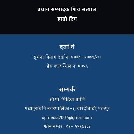
प्रधान सम्पादक शिव सत्याल
हाम्रो टिम
दर्ता नं
सूचना विभाग दर्ता नंः ४०६८ - २०७९/८०
प्रेस काउन्सिल नंः ४०५६
सम्पर्क
ओ.पी. मिडिया प्रालि
मध्यपुरथिमि नगरपालिका–३, चारदोबाटो, भक्तपुर
opmedia2007@gmail.com
फाेन नम्बर : ०१– ५९१७३८३